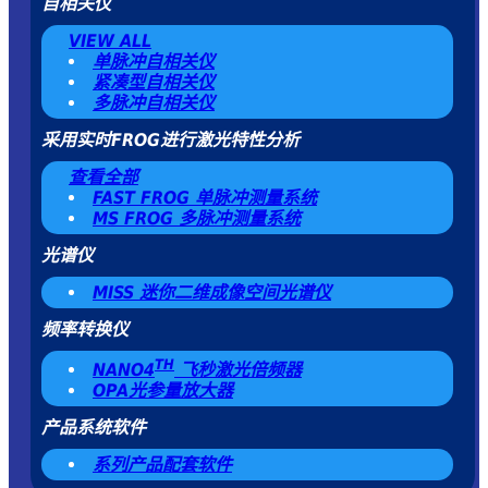
自相关仪
VIEW ALL
单脉冲自相关仪
紧凑型自相关仪
多脉冲自相关仪
采用实时FROG进行激光特性分析
查看全部
FAST FROG 单脉冲测量系统
MS FROG 多脉冲测量系统
光谱仪
MISS 迷你二维成像空间光谱仪
频率转换仪
TH
NANO4
飞秒激光倍频器
OPA光参量放大器
产品系统软件
系列产品配套软件