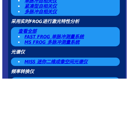
单脉冲自相关仪
紧凑型自相关仪
多脉冲自相关仪
采用实时FROG进行激光特性分析
查看全部
FAST FROG 单脉冲测量系统
MS FROG 多脉冲测量系统
光谱仪
MISS 迷你二维成像空间光谱仪
频率转换仪
TH
NANO4
飞秒激光倍频器
OPA光参量放大器
产品系统软件
系列产品配套软件
新闻与活动
支持
隐私政策
法律声明