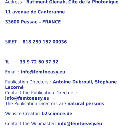
Address :
Batiment Gienah, Cite de la Photonique
11 avenue de Canteranne
33600 Pessac – FRANCE
SIRET :
818 259 152 00036
Tel :
+33 9 72 60 37 92
Email :
info@femtoeasy.eu
Publication Directors :
Antoine Dubrouil, Stéphane
Lecorné
Contact the Publication Directors :
info@femtoeasy.eu
The Publication Directors are
natural persons
Website Creator:
b2science.de
Contact the Webmaster:
info@femtoeasy.eu