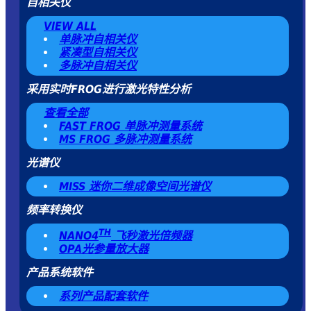
自相关仪
VIEW ALL
单脉冲自相关仪
紧凑型自相关仪
多脉冲自相关仪
采用实时FROG进行激光特性分析
查看全部
FAST FROG 单脉冲测量系统
MS FROG 多脉冲测量系统
光谱仪
MISS 迷你二维成像空间光谱仪
频率转换仪
TH
NANO4
飞秒激光倍频器
OPA光参量放大器
产品系统软件
系列产品配套软件