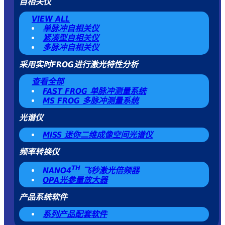
自相关仪
VIEW ALL
单脉冲自相关仪
紧凑型自相关仪
多脉冲自相关仪
采用实时FROG进行激光特性分析
查看全部
FAST FROG 单脉冲测量系统
MS FROG 多脉冲测量系统
光谱仪
MISS 迷你二维成像空间光谱仪
频率转换仪
TH
NANO4
飞秒激光倍频器
OPA光参量放大器
产品系统软件
系列产品配套软件