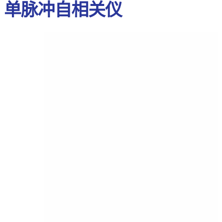
单脉冲自相关仪