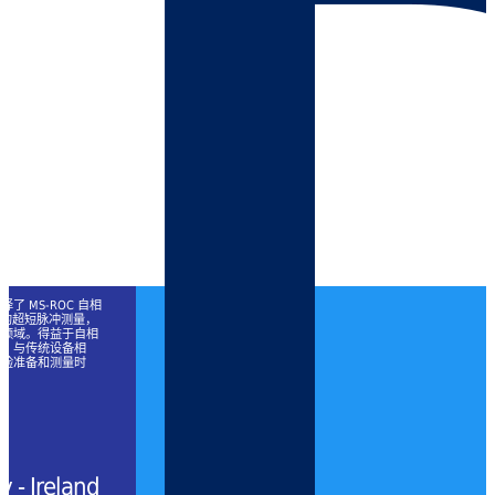
 MS-ROC 自相
频率梳的超短脉冲测量，
等领域。得益于自相
计，与传统设备相
实验准备和测量时
y - Ireland