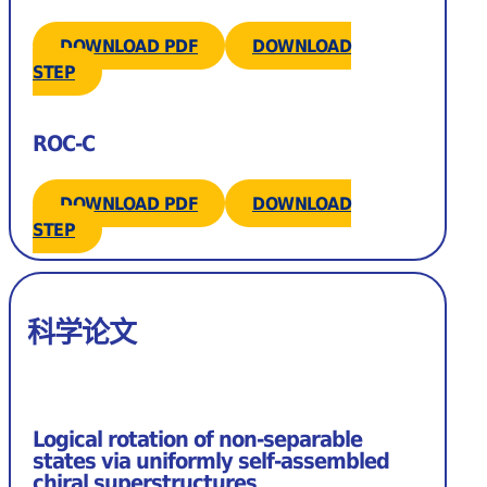
DOWNLOAD PDF
DOWNLOAD
STEP
ROC-C
DOWNLOAD PDF
DOWNLOAD
STEP
科学论文
Logical rotation of non-separable
states via uniformly self-assembled
chiral superstructures