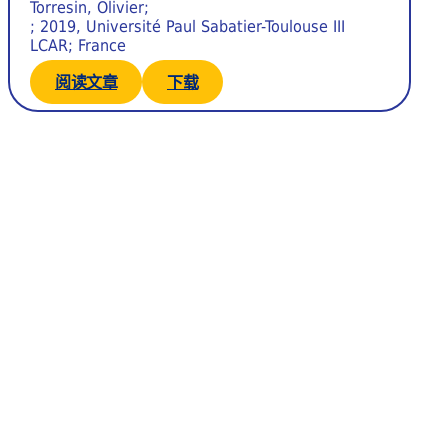
Torresin, Olivier;
; 2019, Université Paul Sabatier-Toulouse III
LCAR; France
阅读文章
下载