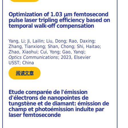
Optimization of 1.03 μm femtosecond
pulse laser tripling efficiency based on
temporal walk-off compensation
Yang, Li; Ji, Lailin; Liu, Dong; Rao, Daxing;
Zhang, Tianxiong; Shan, Chong; Shi, Haitao;
Zhao, Xiaohui; Cui, Yong; Gao, Yanqi;
Optics Communications
; 2023, Elsevier
USST; China
阅读文章
Etude comparée de l'émission
d'électrons de nanopointes de
tungstène et de diamant: émission de
champ et photoémission induite par
laser femtoseconde