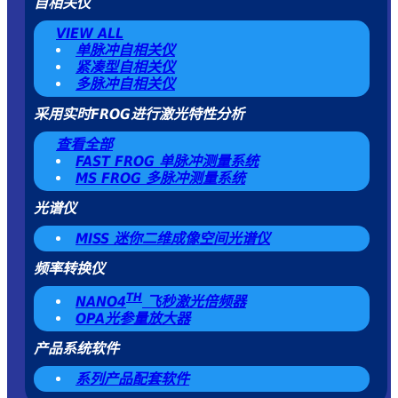
自相关仪
VIEW ALL
单脉冲自相关仪
紧凑型自相关仪
多脉冲自相关仪
采用实时FROG进行激光特性分析
查看全部
FAST FROG 单脉冲测量系统
MS FROG 多脉冲测量系统
光谱仪
MISS 迷你二维成像空间光谱仪
频率转换仪
TH
NANO4
飞秒激光倍频器
OPA光参量放大器
产品系统软件
系列产品配套软件